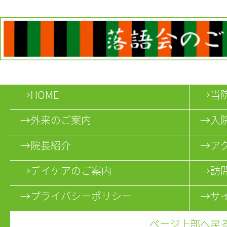
→HOME
→当
→外来のご案内
→入
→院長紹介
→ア
→デイケアのご案内
→訪
→プライバシーポリシー
→サ
ページ上部へ戻